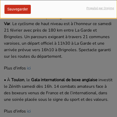
Plus d'infos
ici
Propulsé par Orejime
Sauvegarder
• Grand rendez-vous sportif également avec la
Classic
Var
. Le cyclisme de haut niveau est à l’honneur ce samedi
21 février avec près de 180 km entre La Garde et
Brignoles. Un parcours exigeant à travers 21 communes
varoises, un départ officiel à 11h30 à La Garde et une
arrivée prévue vers 16h10 à Brignoles. Spectacle garanti
sur les routes du département.
Plus d'infos
ici
• À
Toulon
, le
Gala international de boxe anglaise
investit
le Zénith samedi dès 16h. 14 combats amateurs face à
des boxeurs venus de France et de l’international, dans
une soirée placée sous le signe du sport et des valeurs.
Plus d'infos
ici