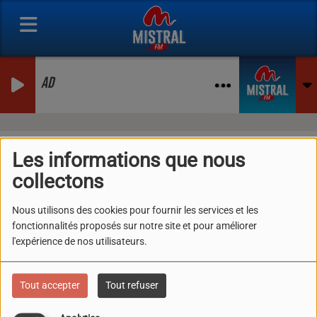
AD
Se connecter
Les informations que nous
collectons
Nous utilisons des cookies pour fournir les services et les
fonctionnalités proposés sur notre site et pour améliorer
CRÉER UN COMPTE
l'expérience de nos utilisateurs.
Email
Tout accepter
Tout refuser
(L’email est obligatoire )
Mot de passe