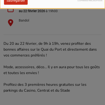
Sauvegarder
Du
20 février 2026
à 09h00
au
22 février 2026
à 19h00
Bandol
Du 20 au 22 février, de 9h à 19h, venez profiter des
bonnes affaires sur le Quai du Port et directement dans
vos commerces préférés !
Mode, accessoires, déco… Il y en aura pour tous les goûts
et toutes les envies !
Profitez des 3 premières heures gratuites sur les
parkings du Casino, Central et du Stade