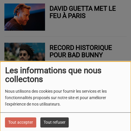
DAVID GUETTA MET LE
FEU À PARIS
RECORD HISTORIQUE
POUR BAD BUNNY
Les informations que nous
collectons
LADY GAGA SURPREND
Nous utilisons des cookies pour fournir les services et les
SES FANS EN REJOUANT
fonctionnalités proposés sur notre site et pour améliorer
UN ANCIEN TITRE
l'expérience de nos utilisateurs.
Tout accepter
Tout refuser
JENNIFER LOPEZ BAT UN