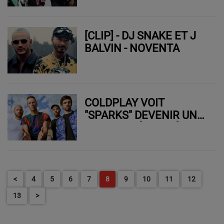
[CLIP] - DJ SNAKE ET J
BALVIN - NOVENTA
COLDPLAY VOIT
"SPARKS" DEVENIR UN
VRAI SUCCÈS APRÈS 25
ANS
<
4
5
6
7
8
9
10
11
12
13
>