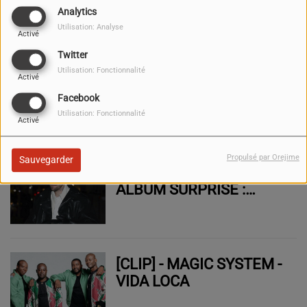
RECORD AVEC SON
Analytics
PREMIER ALBUM
Utilisation: Analyse
Activé
Twitter
Utilisation: Fonctionnalité
VITAA REVIENT SUR SES
Activé
DÉBUTS DE CARRIÈRE
Facebook
Utilisation: Fonctionnalité
Activé
Propulsé par Orejime
Sauvegarder
JUSTIN BIEBER SORT UN
ALBUM SURPRISE :
"SWAG"
[CLIP] - MAGIC SYSTEM -
VIDA LOCA