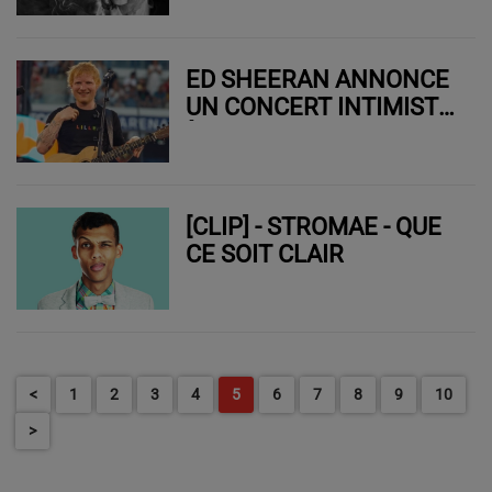
ED SHEERAN ANNONCE
UN CONCERT INTIMISTE
À PARIS
[CLIP] - STROMAE - QUE
CE SOIT CLAIR
<
1
2
3
4
5
6
7
8
9
10
>