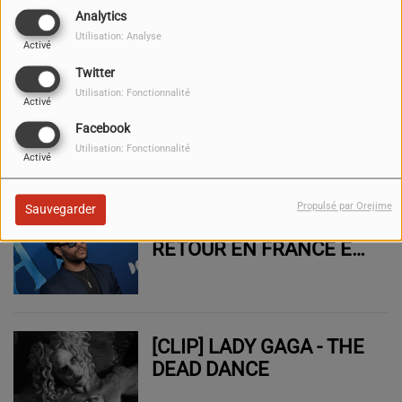
SORT UN NOUVEAU
Analytics
SINGLE "TANT PIS POUR
Utilisation: Analyse
Activé
ELLE"
Twitter
Utilisation: Fonctionnalité
LOUANE DÉVOILE UN
Activé
NOUVEAU SINGLE ET
Facebook
TEASE SON PROCHAIN
Utilisation: Fonctionnalité
Activé
ALBUM
Propulsé par Orejime
Sauvegarder
THE WEEKND DE
RETOUR EN FRANCE EN
2026
[CLIP] LADY GAGA - THE
DEAD DANCE