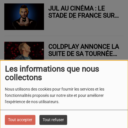
JUL AU CINÉMA : LE
STADE DE FRANCE SUR
GRAND ÉCRAN !
COLDPLAY ANNONCE LA
SUITE DE SA TOURNÉE
MONDIALE
Les informations que nous
collectons
BIGFLO ET OLI
Nous utilisons des cookies pour fournir les services et les
PRÉPARENT LEUR
fonctionnalités proposés sur notre site et pour améliorer
GRAND RETOUR !
l'expérience de nos utilisateurs.
Tout accepter
Tout refuser
CHARLOTTE CARDIN