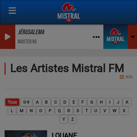
JÉRUSALEMA
MASTER KG
Les Artistes Mistral FM
RSS
Tous
0-9
A
B
C
D
E
F
G
H
I
J
K
L
M
N
O
P
Q
R
S
T
U
V
W
X
Y
Z
LOUANE