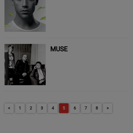
MUSE
<
1
2
3
4
5
6
7
8
>