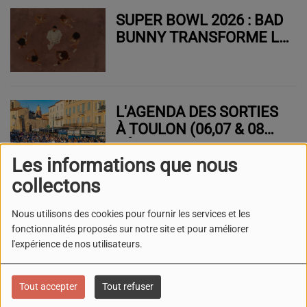
SUPER BOWL 2026 : BAD
BUNNY TRANSFORME LA
MI-TEMPS EN CARNAVAL
GÉANT
L'AGENDA DES SORTIES
À TOULON (06,07 & 08
FÉVRIER)
Les informations que nous
collectons
L'AGENDA DES SORTIES
Nous utilisons des cookies pour fournir les services et les
À TOULON (30,31
fonctionnalités proposés sur notre site et pour améliorer
JANVIER &01 FÉVRIER
l'expérience de nos utilisateurs.
2025)
Tout accepter
Tout refuser
L'AGENDA DES SORTIES