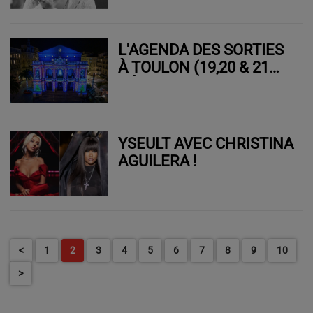
STRANGER THINGS !
L'AGENDA DES SORTIES
À TOULON (19,20 & 21
DÉCEMBRE 2025)
YSEULT AVEC CHRISTINA
AGUILERA !
<
1
2
3
4
5
6
7
8
9
10
>