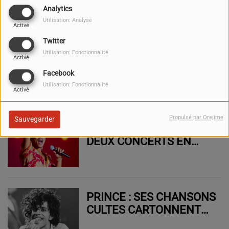
À TOULON (23,24&25
Analytics
JANVIER 2025)
Utilisation: Analyse
Activé
Twitter
Utilisation: Fonctionnalité
L'AGENDA DES SORTIES
Activé
À TOULON (16,17&18
Facebook
JANVIER 2025)
Utilisation: Fonctionnalité
Activé
Propulsé par Orejime
Sauvegarder
BRUNO MARS ANNONCE
DEUX CONCERTS EN
FRANCE !
PRINCE : SES CHANSONS
CULTES CARTONNENT
EN FRANCE GRÂCE À