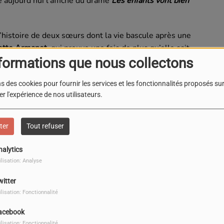
e aujourd’hui l’affiche du drame
Les enfants vont bien
 l’histoire de deux sœurs dont la vie bascule après une
iette Armanet
, qui prouve une fois de plus qu’elle sait
ne !
formations que nous collectons
s des cookies pour fournir les services et les fonctionnalités proposés sur 
r l'expérience de nos utilisateurs.
ter
Tout refuser
nalytics
ilisation: Analyse
witter
ilisation: Fonctionnalité
acebook
ilisation: Fonctionnalité