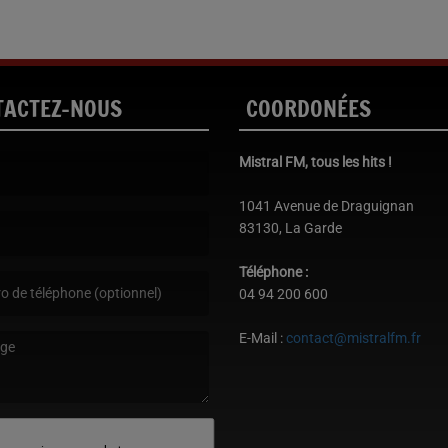
TACTEZ-NOUS
COORDONÉES
Mistral FM, tous les hits !
st obligatoire. )
1041 Avenue de Draguignan
83130, La Garde
est obligatoire. )
Téléphone :
04 94 200 600
E-Mail :
contact@mistralfm.fr
age est obligatoire. )