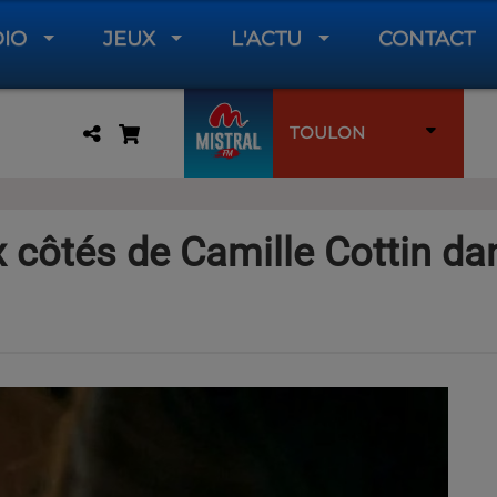
DIO
JEUX
L'ACTU
CONTACT
TOULON
 côtés de Camille Cottin da