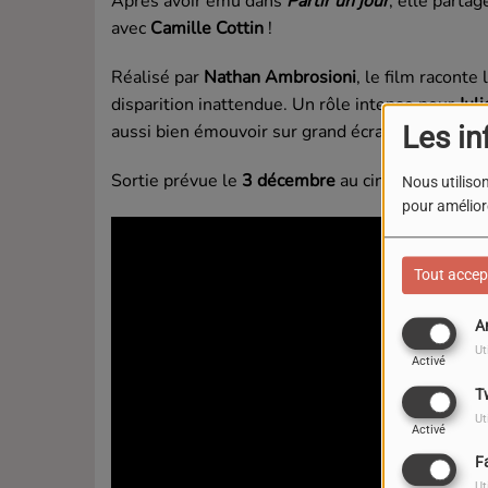
Après avoir ému dans
Partir un jour
, elle partag
avec
Camille Cottin
!
Réalisé par
Nathan Ambrosioni
, le film raconte
disparition inattendue. Un rôle intense pour
Jul
aussi bien émouvoir sur grand écran que sur scè
Les in
Sortie prévue le
3 décembre
au cinéma !
Nous utilison
pour améliore
Tout accep
A
Ut
Activé
T
Ut
Activé
F
Ut