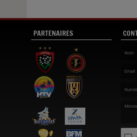
PARTENAIRES
CON
(Le nom e
(L’email 
(Le mess