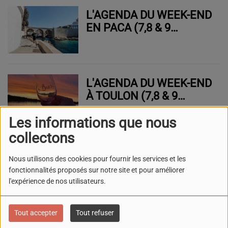
L'AGENDA DU WEEK-END
EN PACA (7,8 & 9
NOVEMBRE 2025)
L'AGENDA DU WEEK-END
À TOULON (7,8 & 9
NOVEMBRE 2025)
Les informations que nous
collectons
LA MINUTE SPORT
Nous utilisons des cookies pour fournir les services et les
MISTRAL FM (PACA)
fonctionnalités proposés sur notre site et pour améliorer
l'expérience de nos utilisateurs.
Tout accepter
Tout refuser
LA MINUTE SPORT