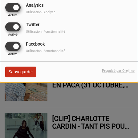
MISTRAL FM (VAR)
Analytics
Utilisation: Analyse
Activé
Twitter
Utilisation: Fonctionnalité
« À TOULON, UN WEEK-
Activé
END SUPER FESTIF ET
Facebook
RESPONSABLE »
Utilisation: Fonctionnalité
Activé
Propulsé par Orejime
Sauvegarder
L'AGENDA DU WEEK-END
EN PACA (31 OCTOBRE,
1ER & 2 NOVEMBRE
2025)
[CLIP] CHARLOTTE
CARDIN - TANT PIS POUR
ELLE