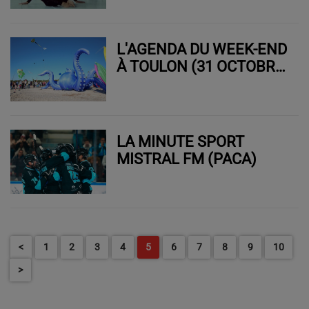
L'AGENDA DU WEEK-END
À TOULON (31 OCTOBRE,
1ER & 2 NOVEMBRE
2025)
LA MINUTE SPORT
MISTRAL FM (PACA)
<
1
2
3
4
5
6
7
8
9
10
>