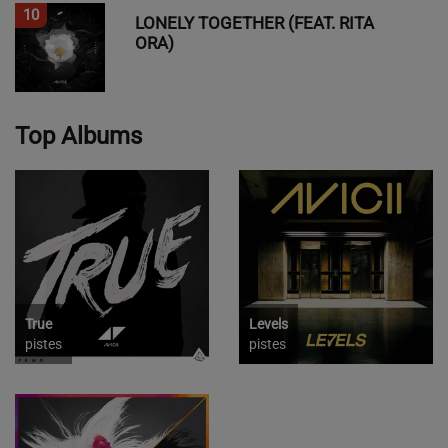
10
LONELY TOGETHER (FEAT. RITA
ORA)
Top Albums
True
Levels
pistes
pistes