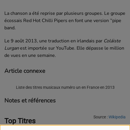
La chanson a été reprise par plusieurs groupes. Le groupe
écossais Red Hot Chilli Pipers en font une version ’'pipe
band
.
Le 9 août 2013, une traduction en irlandais par
Coláiste
Lurgan
est importée sur YouTube. Elle dépasse le million
de vues en une semaine.
Article connexe
Liste des titres musicaux numéro un en France en 2013
Notes et références
Source :
Wikipedia
Top Titres