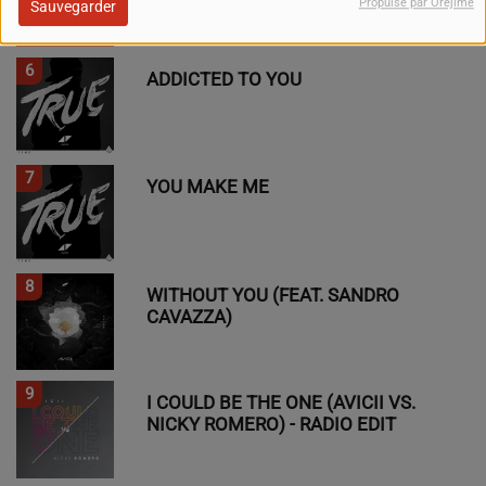
Propulsé par Orejime
Sauvegarder
6
ADDICTED TO YOU
7
YOU MAKE ME
8
WITHOUT YOU (FEAT. SANDRO
CAVAZZA)
9
I COULD BE THE ONE (AVICII VS.
NICKY ROMERO) - RADIO EDIT