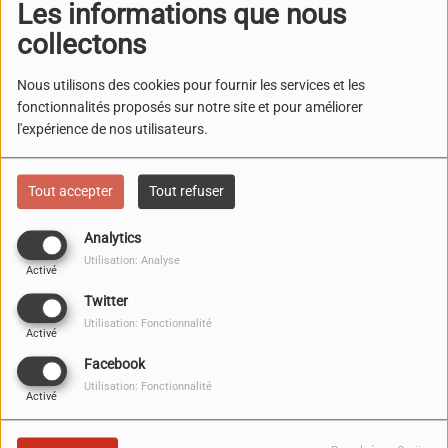
Les informations que nous
1
WAKE ME UP
collectons
Nous utilisons des cookies pour fournir les services et les
fonctionnalités proposés sur notre site et pour améliorer
2
THE NIGHTS
l'expérience de nos utilisateurs.
Tout accepter
Tout refuser
3
HEY BROTHER
Analytics
Utilisation: Analyse
Activé
Twitter
4
WAITING FOR LOVE
Utilisation: Fonctionnalité
Activé
Facebook
Utilisation: Fonctionnalité
Activé
5
LEVELS - RADIO EDIT