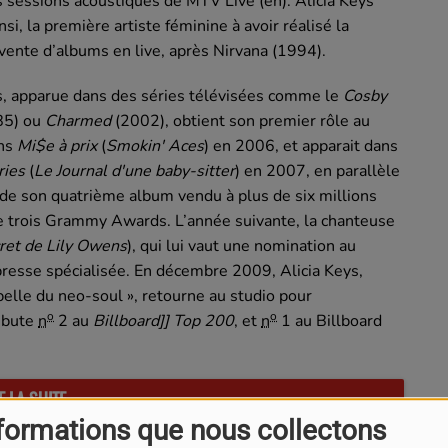
 sessions acoustiques de MTV Live (en). Alicia Keys
nsi, la première artiste féminine à avoir réalisé la
vente d’albums en live, après Nirvana (1994).
s, apparue dans des séries télévisées comme le
Cosby
85) ou
Charmed
(2002), obtient son premier rôle au
ans
Mi$e à prix
(
Smokin' Aces
) en 2006, et apparait dans
ries
(
Le Journal d'une baby-sitter
) en 2007, en parallèle
e de son quatrième album vendu à plus de six millions
 trois Grammy Awards. L’année suivante, la chanteuse
ret de Lily Owens
), qui lui vaut une nomination au
resse spécialisée. En décembre 2009, Alicia Keys,
belle du neo-soul », retourne au studio pour
o
o
ébute
n
2 au
Billboard]] Top 200
, et
n
1 au Billboard
E LA SUITE
formations que nous collectons