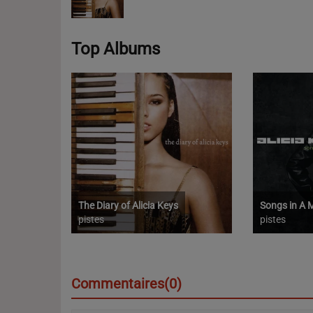
Top Albums
The Diary of Alicia Keys
Songs in A 
pistes
pistes
Commentaires(0)