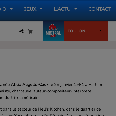
DIO
JEUX
L'ACTU
CONTACT
TOULON
s
, née
Alicia Augello-Cook
le 25 janvier 1981 à Harlem,
aniste, chanteuse, auteur-compositeur-interprète,
 productrice américaine.
it dans le secteur de Hell's Kitchen, dans le quartier de
à New York, et reçoit, dès l’âge de 7 ans, une formation