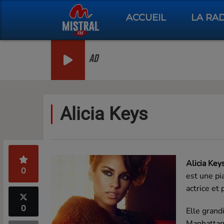
ACCUEIL
LA RA
AD
Alicia Keys
Alicia Key
0
est une pi
actrice et
0
Elle grand
Manhattan 