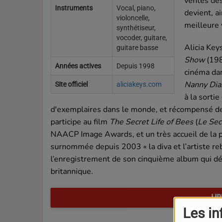
ventes des
Instruments
Vocal, piano,
devient, ai
violoncelle,
meilleure 
synthétiseur,
vocoder, guitare,
Alicia Key
guitare basse
Show
(19
Années actives
Depuis 1998
cinéma d
Nanny Dia
Site officiel
aliciakeys.com
à la sorti
d'exemplaires dans le monde, et récompensé de
participe au film
The Secret Life of Bees
(
Le Sec
NAACP Image Awards, et un très accueil de la p
surnommée depuis 2003 « la diva et l’artiste re
l’enregistrement de son cinquième album qui d
britannique.
LIR
Les in