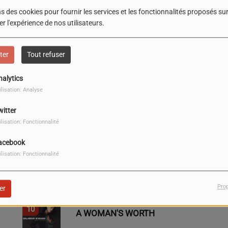
s des cookies pour fournir les services et les fonctionnalités proposés sur 
r l'expérience de nos utilisateurs.
2
NO ONE
ter
Tout refuser
nalytics
4
GIRL ON FIRE
ilisation: Analyse
witter
6
ilisation: Fonctionnalité
EMPIRE STATE OF MIND
(PART II) BROKEN DOWN
acebook
ilisation: Fonctionnalité
8
UN-THINKABLE (I'M
READY)
Pro
er
10
A WOMAN'S WORTH