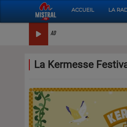
ACCUEIL
LA RA
AD
La Kermesse Festiva