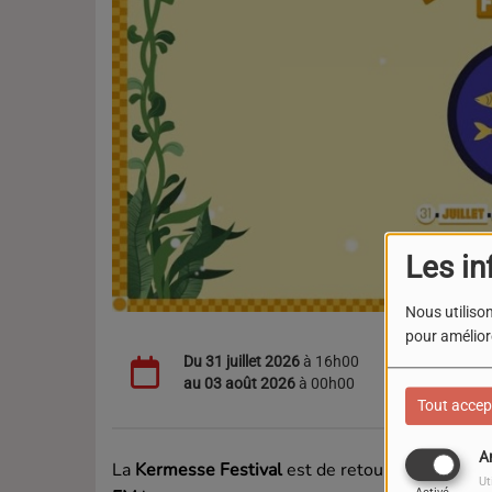
Les in
Nous utilison
pour améliore
Du
31 juillet 2026
à 16h00
au
03 août 2026
à 00h00
Tout accep
A
La
Kermesse Festival
est de retour pour sa
4e é
Ut