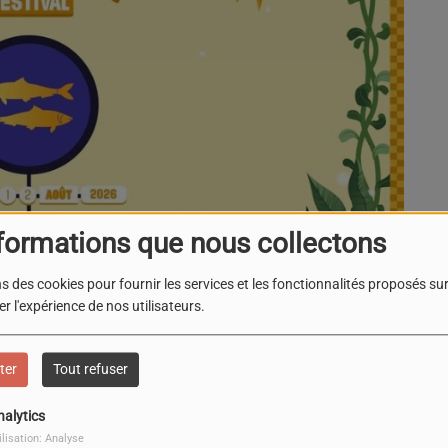
formations que nous collectons
s des cookies pour fournir les services et les fonctionnalités proposés sur 
r l'expérience de nos utilisateurs.
Parc de la Navale
La Seyne-Sur-Mer
ter
Tout refuser
nalytics
dition
à
La Seyne-sur-Mer
en partenariat avec
Mistral
ilisation: Analyse