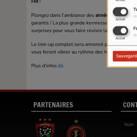
FM
!
Activé
T
Plongez dans l’ambiance des
années 2000
pend
Ut
Activé
garantis ! La plus grande kermesse de France vo
F
surprises pour vous faire revivre la folie de cett
Ut
Activé
Le line-up complet sera annoncé prochainement, 
vous feront vibrer au rythme des hits de votre j
Sauvegard
Plus d'infos
ici.
PARTENAIRES
CON
(Le nom e