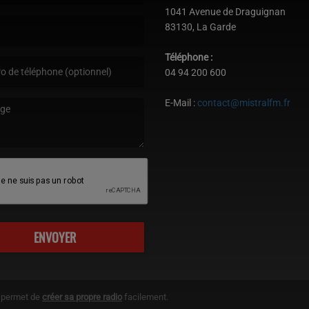
st obligatoire. )
1041 Avenue de Draguignan
83130, La Garde
est obligatoire. )
Téléphone :
04 94 200 600
E-Mail :
contact@mistralfm.fr
age est obligatoire. )
ENVOYER
g permet de
créer sa propre radio
facilement.