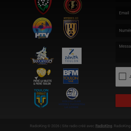
(Le nom e
(L’email 
(Le mess
RadioKing © 2026 | Site radio créé avec
RadioKing
. RadioKin