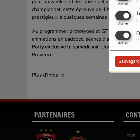
pour un week-end de course palpitant dans le 
Ut
Activé
championnat, cette épreuve de 4 heures réunira 
T
prestigieux, à quelques semaines des 24 Heure
Ut
Activé
Au programme : prototypes et GT en piste, cou
F
animations en paddock, séance d’autographes, ac
Ut
Activé
Party exclusive le samedi soir
. Une immersion to
Provence.
Sauvegard
Plus d'infos
ici
PARTENAIRES
CON