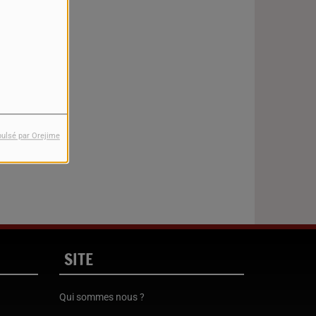
pulsé par Orejime
SITE
Qui sommes nous ?