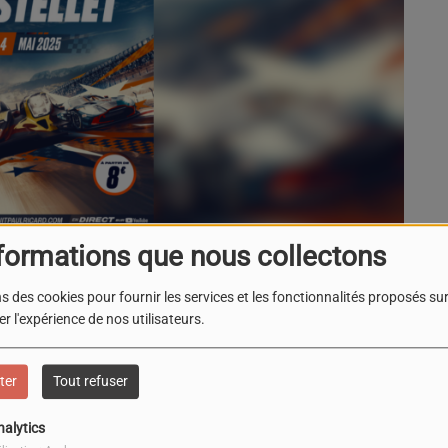
formations que nous collectons
s des cookies pour fournir les services et les fonctionnalités proposés sur 
r l'expérience de nos utilisateurs.
Circuit Paul Ricard
Le Castellet
ter
Tout refuser
e l’
European Le Mans Series
au
Circuit Paul Ricard
,
nalytics