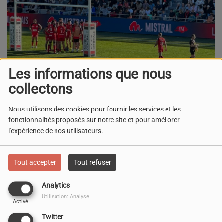
Les informations que nous
collectons
Nous utilisons des cookies pour fournir les services et les
fonctionnalités proposés sur notre site et pour améliorer
27 NOVEMBRE 2025
l'expérience de nos utilisateurs.
On fait le programme du week-end coté sport dans en
région
Tout accepter
Tout refuser
On part du côté d’Aix ce soir !
Provence Rugby
reçoit
Analytics
Carcassonne
pour la 12e journée de Pro D2 au stade
Utilisation: Analyse
Activé
Maurice-David. Les Provençaux affrontent la lanterne
rouge… un match à absolument gagner pour rester tout
Twitter