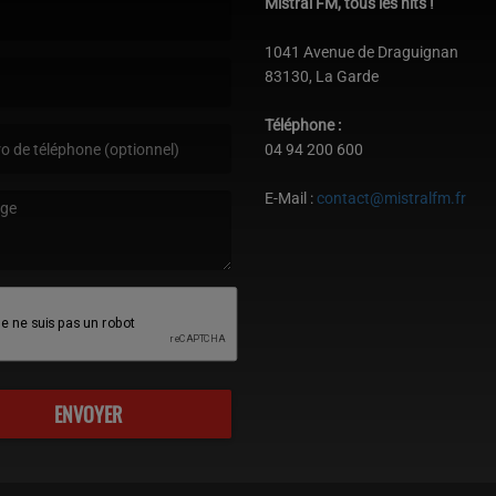
Mistral FM, tous les hits !
st obligatoire. )
1041 Avenue de Draguignan
83130, La Garde
est obligatoire. )
Téléphone :
04 94 200 600
E-Mail :
contact@mistralfm.fr
age est obligatoire. )
ENVOYER