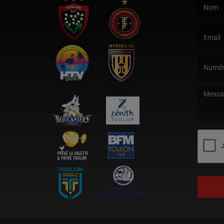
(Le nom e
(L’email 
(Le mess