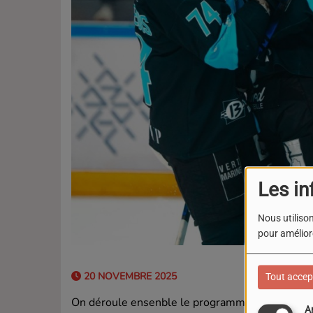
Les in
Nous utilison
pour améliore
20 NOVEMBRE 2025
Tout accep
On déroule ensenble le programme sportif en
A