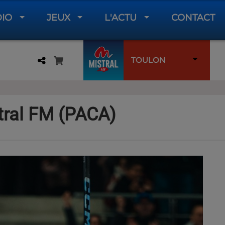
DIO
JEUX
L'ACTU
CONTACT
TOULON
tral FM (PACA)