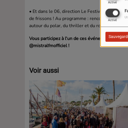
Activé
•
Et dans le 06, direction Le Festival du Polar à
F
de frissons ! Au programme : rencontres avec le
Ut
Activé
autour du polar, du thriller et du roman noir. In
Sauvegard
Vous participez à l'un de ces événements ? Men
@mistralfmofficiel !
Voir aussi