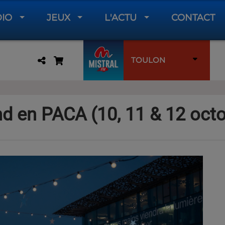
DIO
JEUX
L'ACTU
CONTACT
TOULON
d en PACA (10, 11 & 12 oct