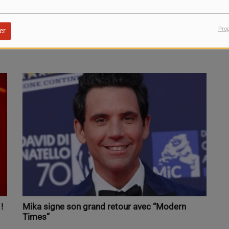
Pro
er
!
Mika signe son grand retour avec “Modern
Times”