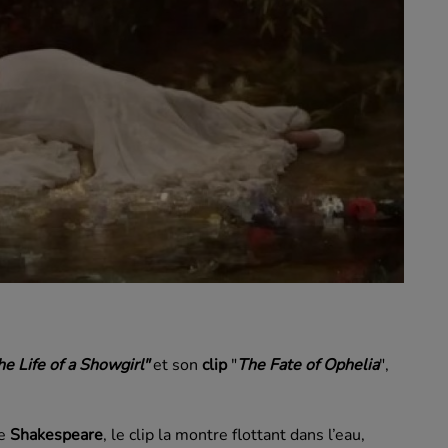
he Life of a Showgirl"
et son
clip
"
The Fate of Ophelia
",
e
Shakespeare
, le clip la montre flottant dans l’eau,