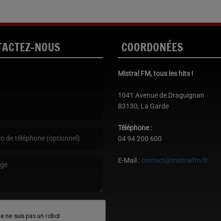
TACTEZ-NOUS
COORDONÉES
Mistral FM, tous les hits !
st obligatoire. )
1041 Avenue de Draguignan
83130, La Garde
est obligatoire. )
Téléphone :
04 94 200 600
E-Mail :
contact@mistralfm.fr
age est obligatoire. )