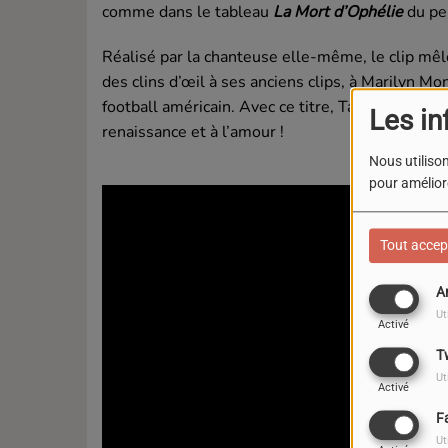
comme dans le tableau
La Mort d’Ophélie
du pe
Réalisé par la chanteuse elle-même, le clip mêl
des clins d’œil à ses anciens clips, à Marilyn M
football américain. Avec ce titre, Taylor Swift 
Les in
renaissance et à l’amour !
Nous utilison
pour améliore
Tout accep
A
Ut
Activé
T
Ut
Activé
F
Ut