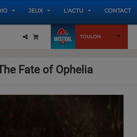
DIO
JEUX
L'ACTU
CONTACT
TOULON
 The Fate of Ophelia