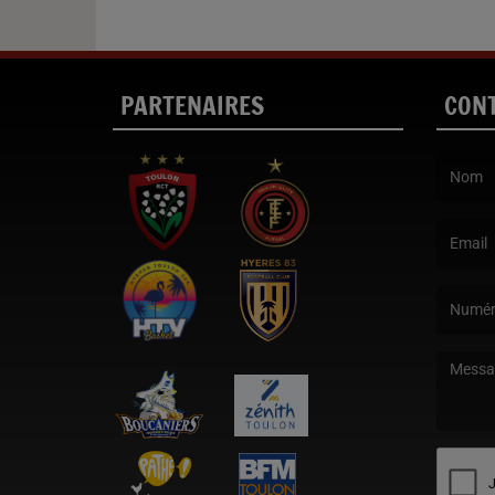
PARTENAIRES
CON
(Le nom e
(L’email 
(Le mess