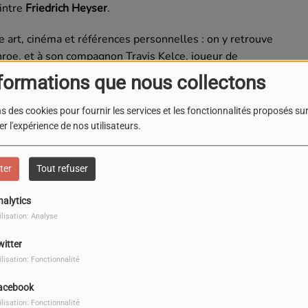
intre
Friedrich Heyser
.
e art, cinéma et références personnelles : on y retrouve
onroe, et à son compagnon Travis Kelce, joueur de
transforme une histoire tragique en hymne moderne à la
formations que nous collectons
s des cookies pour fournir les services et les fonctionnalités proposés sur 
r l'expérience de nos utilisateurs.
ter
Tout refuser
nalytics
ilisation: Analyse
witter
ilisation: Fonctionnalité
acebook
ilisation: Fonctionnalité