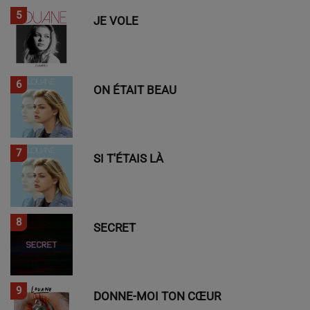
5
JE VOLE
6
ON ÉTAIT BEAU
7
SI T'ÉTAIS LÀ
8
SECRET
9
DONNE-MOI TON CŒUR