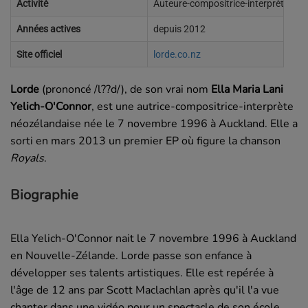
Activité
Auteure-compositrice-interprète
Années actives
depuis 2012
Site officiel
lorde.co.nz
Lorde
(prononcé /l??d/), de son vrai nom
Ella Maria Lani
Yelich-O'Connor
, est une autrice-compositrice-interprète
néozélandaise née le
7 novembre 1996
à Auckland. Elle a
sorti en mars 2013 un premier EP où figure la chanson
Royals
.
Biographie
Ella Yelich-O'Connor nait le 7 novembre 1996 à Auckland
en Nouvelle-Zélande. Lorde passe son enfance à
développer ses talents artistiques. Elle est repérée à
l'âge de 12 ans par Scott Maclachlan après qu'il l'a vue
chanter dans une vidéo pour un spectacle de son école.