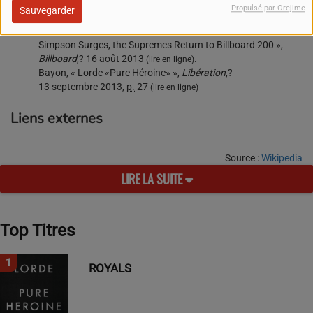
(
en
) Jess Etheridge, «
Singer now on centre stage »
,
Propulsé par Orejime
Sauvegarder
Stuff.co.nz
,? 2 août 2013
.
(lire en ligne)
(
en
) Keith Caulfield, «
Chart Moves: Lorde's 'Love' Rises, Cody
Simpson Surges, the Supremes Return to Billboard 200 »
,
Billboard
,? 16 août 2013
.
(lire en ligne)
Bayon, «
Lorde «Pure Héroine» »
,
Libération
,?
13 septembre 2013,
p.
27
(lire en ligne)
Liens externes
Source :
Wikipedia
LIRE LA SUITE
Top Titres
1
ROYALS