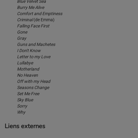
Blue Velvet Sea
Burry Me Alive
Comfort and Emptiness
Criminal
(de Emma)
Falling Face First
Gone
Gray
Guns and Machetes
I Don't Know
Letter to my Love
Lullabye
Motherland
No Heaven
Off with my Head
Seasons Change
Set Me Free
Sky Blue
Sorry
Why
Liens externes