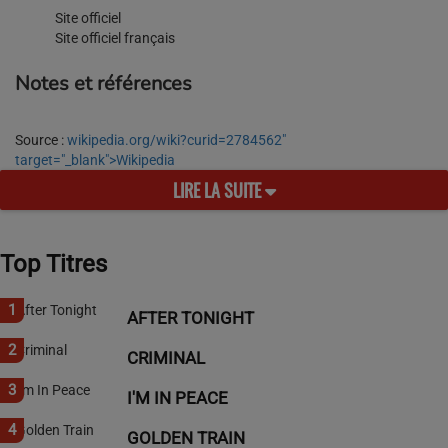
Site officiel
Site officiel français
Notes et références
Source :
wikipedia.org/wiki?curid=2784562"
target="_blank">Wikipedia
LIRE LA SUITE
Top Titres
1
AFTER TONIGHT
2
CRIMINAL
3
I'M IN PEACE
4
GOLDEN TRAIN