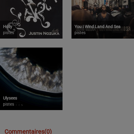
Holly
You I Wind Land And Sea
pistes
pistes
Ulysees
pistes
Commentaires(0)