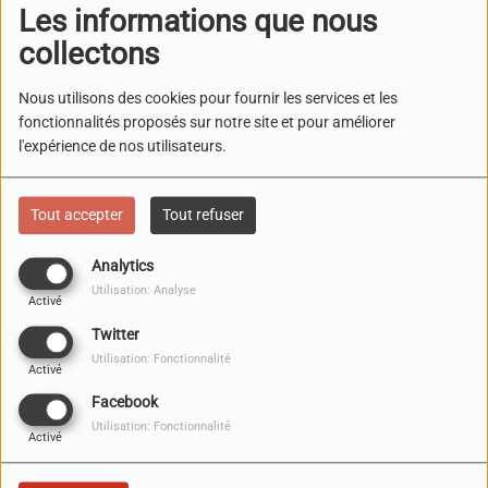
Les informations que nous
collectons
Nous utilisons des cookies pour fournir les services et les
fonctionnalités proposés sur notre site et pour améliorer
l'expérience de nos utilisateurs.
Le 08 novembre 2025
09:00 - 17:00
Tout accepter
Tout refuser
Marseille
Analytics
Utilisation: Analyse
Activé
Twitter
Le
Salon de l’Étudiant
–
Grandes Écoles
est le rendez-
Utilisation: Fonctionnalité
Activé
vous incontournable pour préparer votre avenir !
Facebook
Utilisation: Fonctionnalité
Que vous soyez lycéen ou étudiant, venez découvrir les
Activé
parcours d’excellence, les classes préparatoires, les