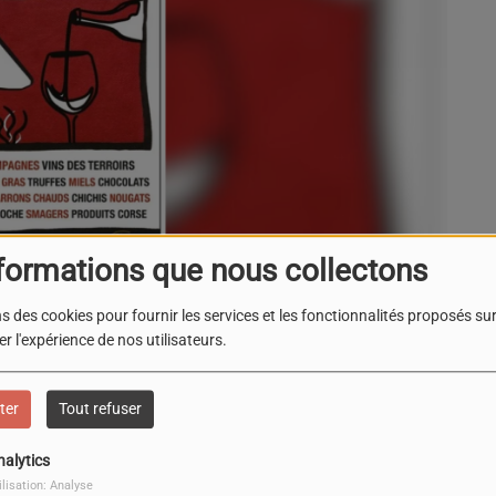
formations que nous collectons
s des cookies pour fournir les services et les fonctionnalités proposés sur 
r l'expérience de nos utilisateurs.
Le Brusc
ter
Tout refuser
nalytics
eek-end entièrement dédié aux plaisirs gourmands avec
ilisation: Analyse