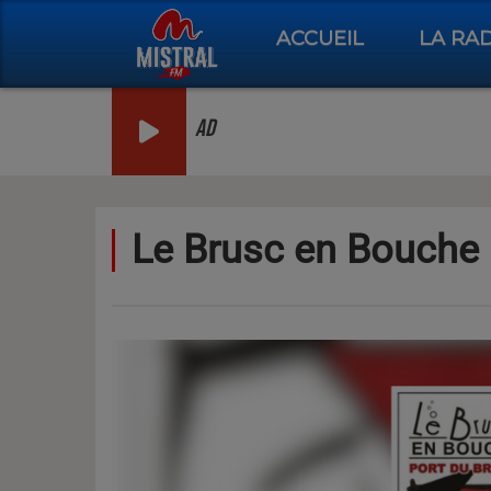
ACCUEIL
LA RA
AD
Le Brusc en Bouche