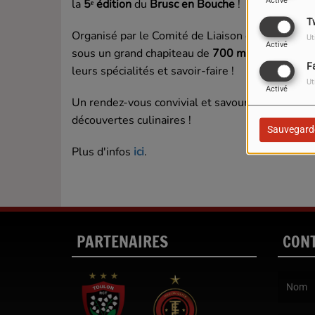
la
5ᵉ édition
du
Brusc en Bouche
!
Activé
T
Organisé par le Comité de Liaison des Associat
Ut
Activé
sous un grand chapiteau de
700 m²
plus de
30 
F
leurs spécialités et savoir-faire !
Ut
Activé
Un rendez-vous convivial et savoureux à ne pas
découvertes culinaires !
Sauvegard
Plus d'infos
ici
.
PARTENAIRES
CON
(Le nom e