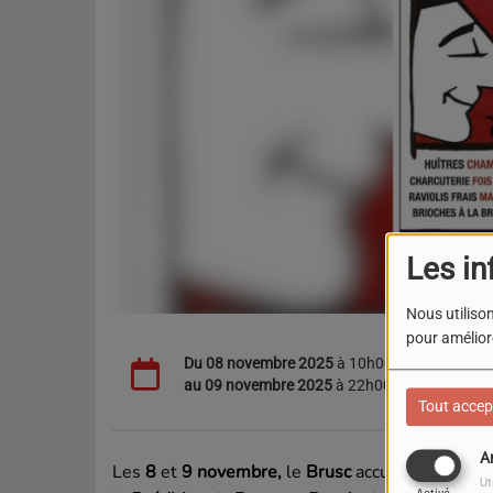
Les in
Nous utilison
pour améliore
Du
08 novembre 2025
à 10h00
au
09 novembre 2025
à 22h00
Tout accep
A
Les
8
et
9 novembre,
le
Brusc
accueillera un w
Ut