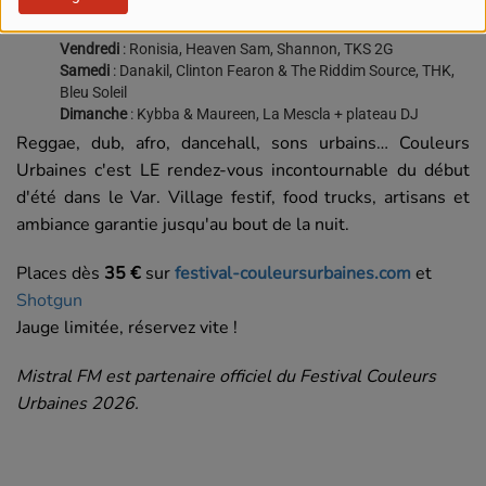
de fête au bord de l'eau !
Vendredi
: Ronisia, Heaven Sam, Shannon, TKS 2G
Samedi
: Danakil, Clinton Fearon & The Riddim Source, THK,
Bleu Soleil
Dimanche
: Kybba & Maureen, La Mescla + plateau DJ
Reggae, dub, afro, dancehall, sons urbains… Couleurs
Urbaines c'est LE rendez-vous incontournable du début
d'été dans le Var. Village festif, food trucks, artisans et
ambiance garantie jusqu'au bout de la nuit.
Places dès
35 €
sur
festival-couleursurbaines.com
et
Shotgun
Jauge limitée, réservez vite !
Mistral FM est partenaire officiel du Festival Couleurs
Urbaines 2026.